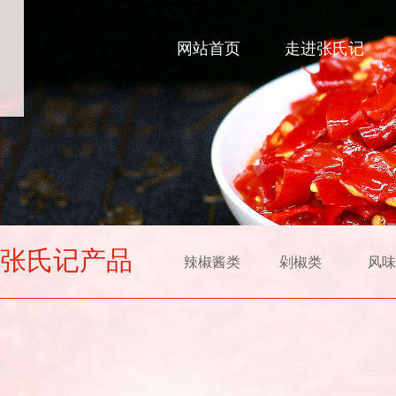
网站首页
走进张氏记
张氏记产品
辣椒酱类
剁椒类
风味